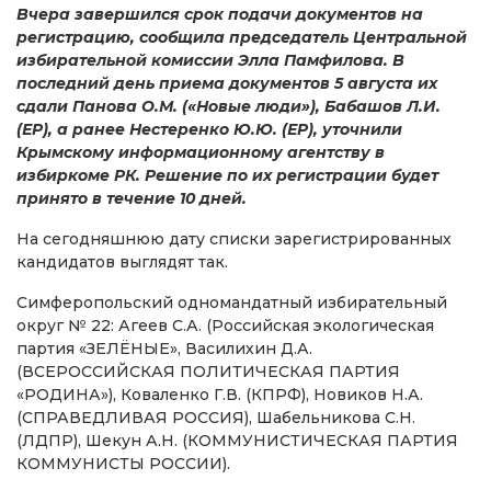
Вчера завершился срок подачи документов на
регистрацию, сообщила председатель Центральной
избирательной комиссии Элла Памфилова. В
последний день приема документов 5 августа их
сдали Панова О.М. («Новые люди»), Бабашов Л.И.
(ЕР), а ранее Нестеренко Ю.Ю. (ЕР), уточнили
Крымскому информационному агентству в
избиркоме РК. Решение по их регистрации будет
принято в течение 10 дней.
На сегодняшнюю дату списки зарегистрированных
кандидатов выглядят так.
Симферопольский одномандатный избирательный
округ № 22: Агеев С.А. (Российская экологическая
партия «ЗЕЛЁНЫЕ», Василихин Д.А.
(ВСЕРОССИЙСКАЯ ПОЛИТИЧЕСКАЯ ПАРТИЯ
«РОДИНА»), Коваленко Г.В. (КПРФ), Новиков Н.А.
(СПРАВЕДЛИВАЯ РОССИЯ), Шабельникова С.Н.
(ЛДПР), Шекун А.Н. (КОММУНИСТИЧЕСКАЯ ПАРТИЯ
КОММУНИСТЫ РОССИИ).