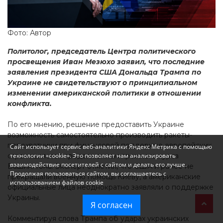
Фото: Автор
Политолог, председатель Центра политического
просвещения Иван Мезюхо заявил, что последние
заявления президента США Дональда Трампа по
Украине не свидетельствуют о принципиальном
изменении американской политики в отношении
конфликта.
По его мнению, решение предоставить Украине
возможность самостоятельно производить ракеты-
перехватчики при финансовой поддержке европейских
Сайт использует сервис веб-аналитики Яндекс Метрика с помощью
технологии «cookie». Это позволяет нам анализировать
стран является продолжением прежнего курса
взаимодействие посетителей с сайтом и делать его лучше.
Вашингтона. Эксперт отметил, что США и ранее не
Продолжая пользоваться сайтом, вы соглашаетесь с
прекращали военную помощь Киеву, а американские
использованием файлов cookie
официальные лица неоднократно заявляли о поддержке
Украины.
Я согласен
Комментируя слова Трампа об ударах украинских