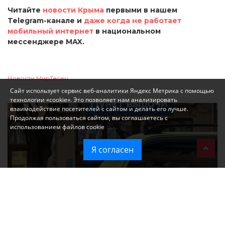
Читайте
новости Крыма
первыми в нашем
Telegram-канале и
даже когда не работает
мобильный интернет
в национальном
мессенджере MAX.
Новости МирТесен
Сайт использует сервис веб-аналитики Яндекс Метрика с помощью
технологии «cookie». Это позволяет нам анализировать
взаимодействие посетителей с сайтом и делать его лучше.
Продолжая пользоваться сайтом, вы соглашаетесь с
использованием файлов cookie
Я согласен
При атаке на крупный логистический комплекс в Симферополе
удалось сохранить часть товаров