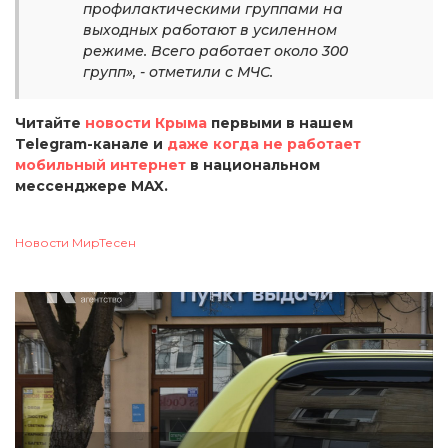
профилактическими группами на
выходных работают в усиленном
режиме. Всего работает около 300
групп», - отметили с МЧС.
Читайте
новости Крыма
первыми в нашем
Telegram-канале и
даже когда не работает
мобильный интернет
в национальном
мессенджере MAX.
Новости МирТесен