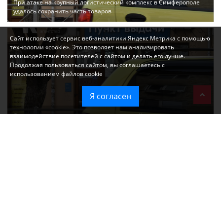
При атаке на крупный логистический комплекс в Симферополе
удалось сохранить часть товаров
Сайт использует сервис веб-аналитики Яндекс Метрика с помощью
технологии «cookie». Это позволяет нам анализировать
взаимодействие посетителей с сайтом и делать его лучше.
Продолжая пользоваться сайтом, вы соглашаетесь с
использованием файлов cookie
Я согласен
Ozon перестал принимать новые заказы в Крым
Без света и воды остаются районы Алушты, Судака и Феодосии