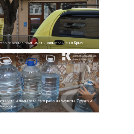
zon перестал принимать новые заказы в Крым
ез света и воды остаются районы Алушты, Судака и
Феодосии