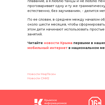
плавание, а я люблю танцы и не люблю пен
проговаривает одну и ту же грамматическу
естественно, без заучивания», - делится м
По ее словам, в среднем между началом о
около шести месяцев, чтобы сформировать 
этом дети начинают использовать простые
занятий.
Читайте
новости Крыма
первыми в нашем
мобильный интернет
в национальном м
Новости МирТесен
Новости СМИ2