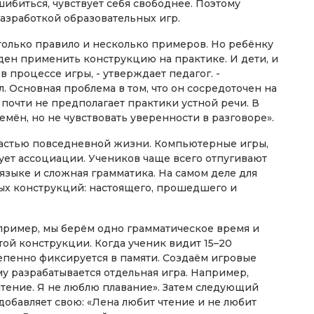
шибиться, чувствует себя свободнее. Поэтому
разработкой образовательных игр.
 только правило и несколько примеров. Но ребёнку
ден применить конструкцию на практике. И дети, и
процессе игры, - утверждает педагог. -
 Основная проблема в том, что он сосредоточен на
 почти не предполагает практики устной речи. В
емён, но не чувствовать уверенности в разговоре».
 частью повседневной жизни. Компьютерные игры,
рует ассоциации. Учеников чаще всего отпугивают
языке и сложная грамматика. На самом деле для
ых конструкций: настоящего, прошедшего и
пример, мы берём одно грамматическое время и
той конструкции. Когда ученик видит 15–20
епенно фиксируется в памяти. Создаём игровые
у разрабатывается отдельная игра. Например,
чтение. Я не люблю плавание». Затем следующий
добавляет свою: «Лена любит чтение и не любит