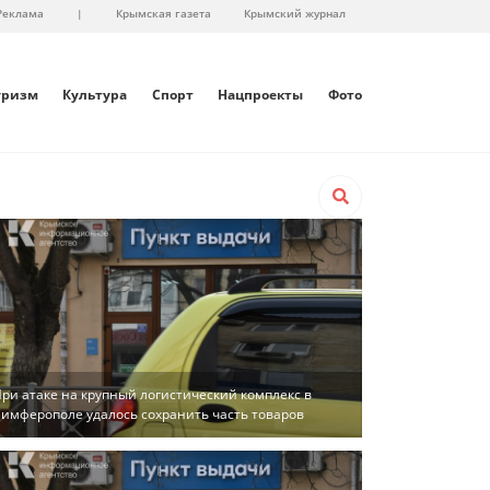
Реклама
|
Крымская газета
Крымский журнал
уризм
Культура
Спорт
Нацпроекты
Фото
ри атаке на крупный логистический комплекс в
имферополе удалось сохранить часть товаров