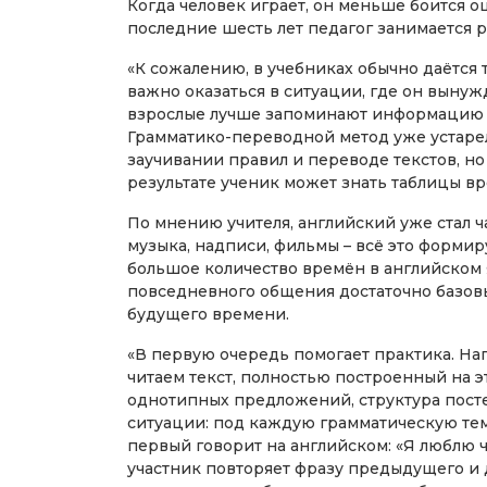
Когда человек играет, он меньше боится о
последние шесть лет педагог занимается 
«К сожалению, в учебниках обычно даётся
важно оказаться в ситуации, где он вынуж
взрослые лучше запоминают информацию в 
Грамматико-переводной метод уже устарел.
заучивании правил и переводе текстов, но
результате ученик может знать таблицы вр
По мнению учителя, английский уже стал
музыка, надписи, фильмы – всё это форми
большое количество времён в английском 
повседневного общения достаточно базов
будущего времени.
«В первую очередь помогает практика. На
читаем текст, полностью построенный на э
однотипных предложений, структура пост
ситуации: под каждую грамматическую тем
первый говорит на английском: «Я люблю 
участник повторяет фразу предыдущего и 