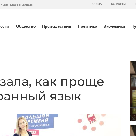
О КИА
Контакты
ия для слабовидящих
вости
Общество
Происшествия
Политика
Экономика
Т
зала, как проще
ранный язык
П
С