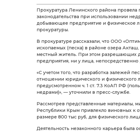
Прокуратура Ленинского района провела
законодательства при использовании недр
добывающее предприятие и физическое ли
прокуратуры.
В прокуратуре рассказали, что ООО «Опт
ископаемых (песка) в районе озера Акташ,
местный житель. При этом разрешающих д
предприятия, ни у лица, непосредственно
«С учетом того, что разработка залежей пе
отношении юридического и физического 
предусмотренном ч. 1 ст. 7.3 КоАП РФ (по
недрами)», — уточнили в пресс-службе.
Рассмотрев представленные материалы, м
Республики Крым привлекло виновных к от
размере 800 тыс руб, для физического лица
Деятельность незаконного карьера была о