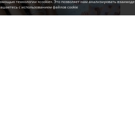
помощью технологии «cookie». Это позволяет нам анализировать взаимоде
глашаетесь с использованием файлов cookie
дения признали виновным в публичном
сообщили в пресс-службе управления ФСБ по
м
.
джере Telegram. Он поддерживал диверсионно-