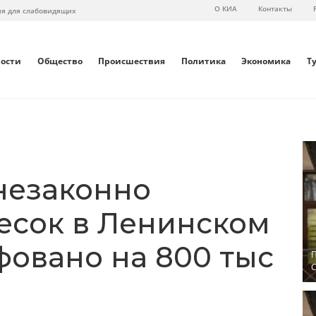
О КИА
Контакты
ия для слабовидящих
вости
Общество
Происшествия
Политика
Экономика
Т
незаконно
есок в Ленинском
фовано на 800 тыс
П
С