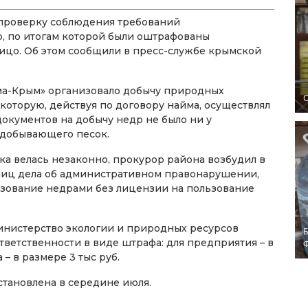
 проверку соблюдения требований
, по итогам которой были оштрафованы
цо. Об этом сообщили в пресс-службе крымской
има-Крым» организовало добычу природных
O
 которую, действуя по договору найма, осуществлял
окументов на добычу недр не было ни у
 добывающего песок.
ска велась незаконно, прокурор района возбудил в
лиц дела об административном правонарушении,
льзование недрами без лицензии на пользование
инистерство экологии и природных ресурсов
Б
ветственности в виде штрафа: для предприятия – в
 – в размере 3 тыс руб.
становлена в середине июля.