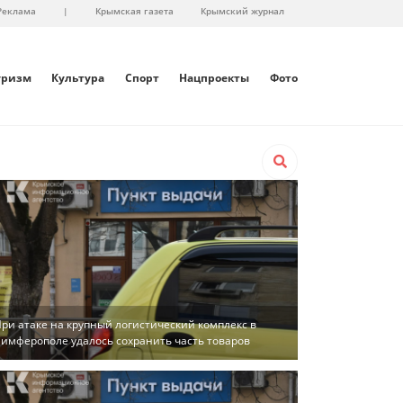
Реклама
|
Крымская газета
Крымский журнал
уризм
Культура
Спорт
Нацпроекты
Фото
ри атаке на крупный логистический комплекс в
имферополе удалось сохранить часть товаров