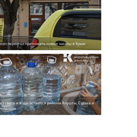
zon перестал принимать новые заказы в Крым
ез света и воды остаются районы Алушты, Судака и
Феодосии