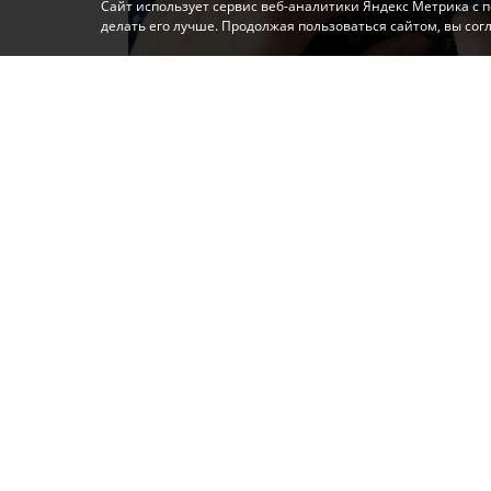
Сайт использует сервис веб-аналитики Яндекс Метрика с 
делать его лучше. Продолжая пользоваться сайтом, вы со
Фото: Автор
В Алупке местного жителя 1971 года рож
оправдании терроризма в сети. Об этом 
Крыму и Севастополю, - передает
КП-Кры
Житель Алупки писал комментарии в мессен