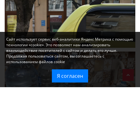
Сайт использует сервис веб-аналитики Яндекс Метрика с помощью
Ozon перестал принимать новые заказы в Крым
технологии «cookie». Это позволяет нам анализировать
взаимодействие посетителей с сайтом и делать его лучше.
Продолжая пользоваться сайтом, вы соглашаетесь с
использованием файлов cookie
Я согласен
Без света и воды остаются районы Алушты, Судака и Феодосии