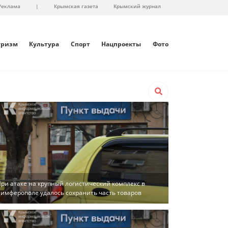
Реклама
|
Крымская газета
Крымский журнал
уризм
Культура
Спорт
Нацпроекты
Фото
ри атаке на крупный логистический комплекс в
имферополе удалось сохранить часть товаров