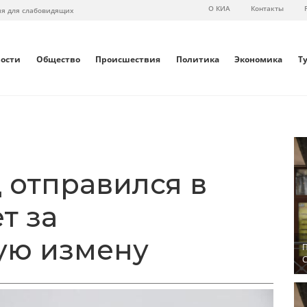
О КИА
Контакты
ия для слабовидящих
вости
Общество
Происшествия
Политика
Экономика
Т
отправился в
т за
ую измену
П
С