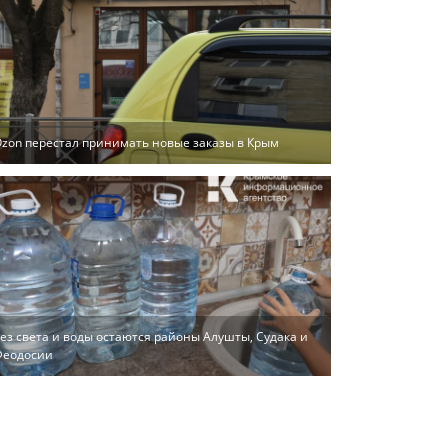
zon перестал принимать новые заказы в Крым
ез света и воды остаются районы Алушты, Судака и
Феодосии