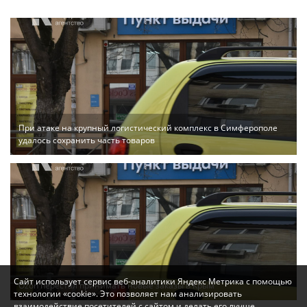
При атаке на крупный логистический комплекс в Симферополе
удалось сохранить часть товаров
Сайт использует сервис веб-аналитики Яндекс Метрика с помощью
Ozon перестал принимать новые заказы в Крым
технологии «cookie». Это позволяет нам анализировать
взаимодействие посетителей с сайтом и делать его лучше.