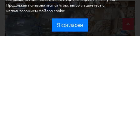
Продолжая пользоваться сайтом, вы соглашаетесь с
использованием файлов cookie
Я согласен
Без света и воды остаются районы Алушты, Судака и Феодосии
Политика в отношении обработки персональных данных на веб-
сайтах ГБУ РК «Редакция газеты «Крымская газета».
Согласие на обработку персональных данных пользователей Веб-
сайта.