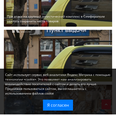
При атаке на крупный логистический комплекс в Симферополе
удалось сохранить часть товаров
Сайт использует сервис веб-аналитики Яндекс Метрика с помощью
Ozon перестал принимать новые заказы в Крым
технологии «cookie». Это позволяет нам анализировать
взаимодействие посетителей с сайтом и делать его лучше.
Продолжая пользоваться сайтом, вы соглашаетесь с
использованием файлов cookie
Я согласен