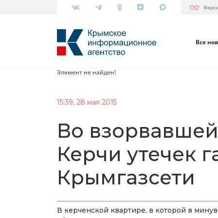
Верс
Все но
Элемент не найден!
15:39, 28 мая 2015
Во взорвавшей
Керчи утечек г
Крымгазсети
В керченской квартире, в которой в мину