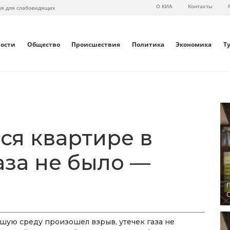
О КИА
Контакты
ия для слабовидящих
вости
Общество
Происшествия
Политика
Экономика
Т
ся квартире в
аза не было —
П
С
вшую среду произошел взрыв, утечек газа не