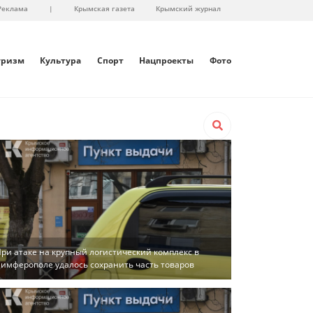
Реклама
|
Крымская газета
Крымский журнал
уризм
Культура
Спорт
Нацпроекты
Фото
ри атаке на крупный логистический комплекс в
имферополе удалось сохранить часть товаров