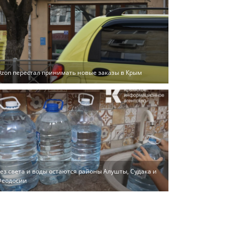
zon перестал принимать новые заказы в Крым
ез света и воды остаются районы Алушты, Судака и
Феодосии