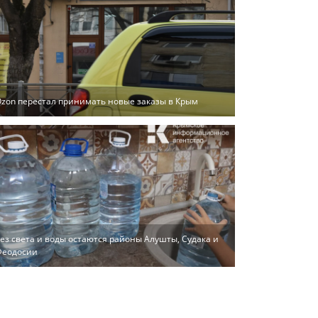
zon перестал принимать новые заказы в Крым
ез света и воды остаются районы Алушты, Судака и
Феодосии