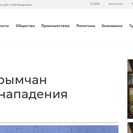
О КИА
Контакты
ия для слабовидящих
вости
Общество
Происшествия
Политика
Экономика
Т
крымчан
 нападения
П
С