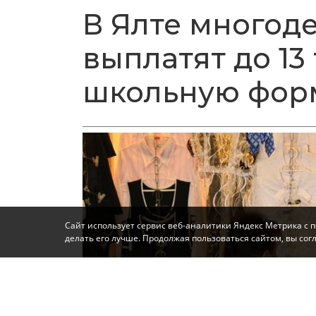
В Ялте многод
выплатят до 13
школьную фор
Сайт использует сервис веб-аналитики Яндекс Метрика с 
делать его лучше. Продолжая пользоваться сайтом, вы со