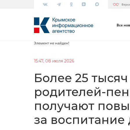
Верс
Все но
Элемент не найден!
15:47, 08 июля 2026
Более 25 тыся
родителей-пе
получают пов
за воспитание 