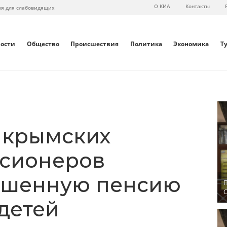
О КИА
Контакты
ия для слабовидящих
вости
Общество
Происшествия
Политика
Экономика
Т
ч крымских
нсионеров
ышенную пенсию
П
С
детей