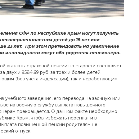
еления СФР по Республике Крым могут получить
есовершеннолетних детей до 18 лет или
е 23 лет. При этом претендовать на увеличение
ли инвалидности могут оба родителя-пенсионера.
й выплаты страховой пенсии по старости составляет
за двух и 9584,69 руб. за трех и более детей.
ющим (без учета индексации), так и неработающим
из учебного заведения, его перевода на заочную или
зыве на военную службу выплата повышенного
онерам прекращается. О данном факте необходимо
лике Крым, чтобы избежать переплат и в
Выплата повышенной пенсии родителям не
еский отпуск.