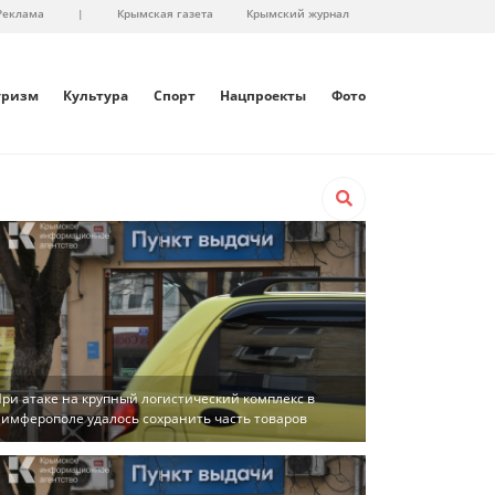
Реклама
|
Крымская газета
Крымский журнал
уризм
Культура
Спорт
Нацпроекты
Фото
ри атаке на крупный логистический комплекс в
имферополе удалось сохранить часть товаров