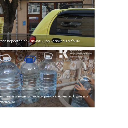
zon перестал принимать новые заказы в Крым
ез света и воды остаются районы Алушты, Судака и
Феодосии