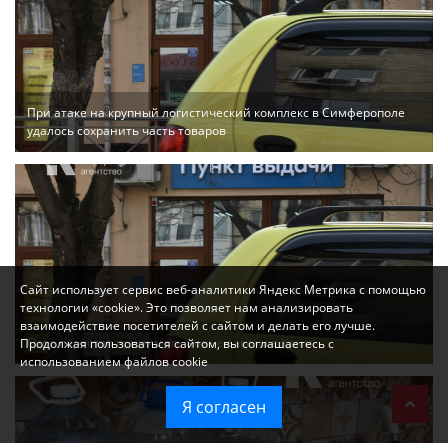
При атаке на крупный логистический комплекс в Симферополе
удалось сохранить часть товаров
Сайт использует сервис веб-аналитики Яндекс Метрика с помощью
технологии «cookie». Это позволяет нам анализировать
взаимодействие посетителей с сайтом и делать его лучше.
Ozon перестал принимать новые заказы в Крым
Продолжая пользоваться сайтом, вы соглашаетесь с
использованием файлов cookie
Я согласен