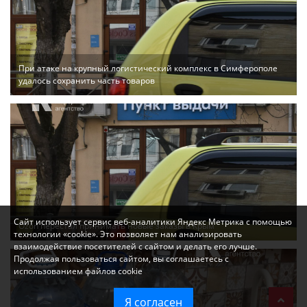
При атаке на крупный логистический комплекс в Симферополе
удалось сохранить часть товаров
Сайт использует сервис веб-аналитики Яндекс Метрика с помощью
Ozon перестал принимать новые заказы в Крым
технологии «cookie». Это позволяет нам анализировать
взаимодействие посетителей с сайтом и делать его лучше.
Продолжая пользоваться сайтом, вы соглашаетесь с
использованием файлов cookie
Я согласен