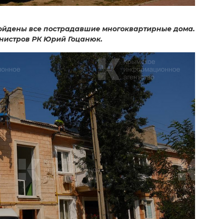
ойдены все пострадавшие многоквартирные дома.
инистров РК Юрий Гоцанюк.