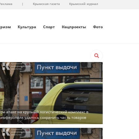
Реклама
|
Крымская газета
Крымский журнал
уризм
Культура
Спорт
Нацпроекты
Фото
ри атаке на крупный логистический комплекс в
имферополе удалось сохранить часть товаров