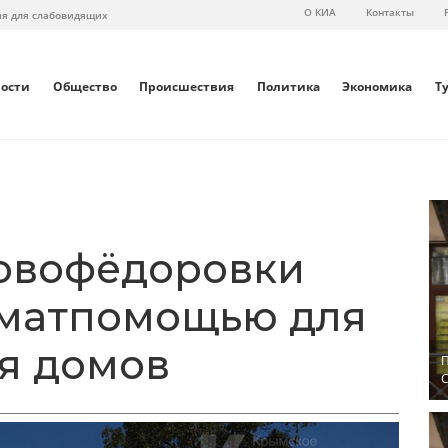
О КИА
Контакты
ия для слабовидящих
вости
Общество
Происшествия
Политика
Экономика
Т
овофёдоровки
 матпомощью для
я домов
П
С