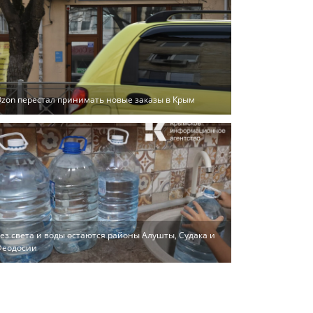
zon перестал принимать новые заказы в Крым
ез света и воды остаются районы Алушты, Судака и
Феодосии