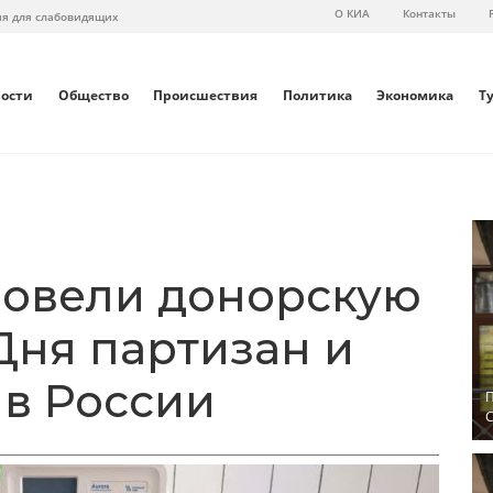
О КИА
Контакты
ия для слабовидящих
вости
Общество
Происшествия
Политика
Экономика
Т
ровели донорскую
Дня партизан и
в России
П
С