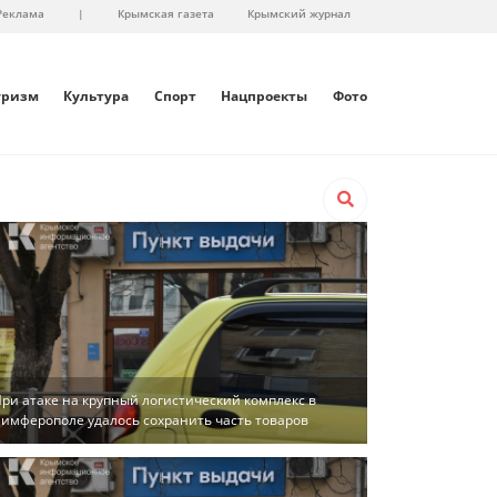
Реклама
|
Крымская газета
Крымский журнал
уризм
Культура
Спорт
Нацпроекты
Фото
ри атаке на крупный логистический комплекс в
имферополе удалось сохранить часть товаров