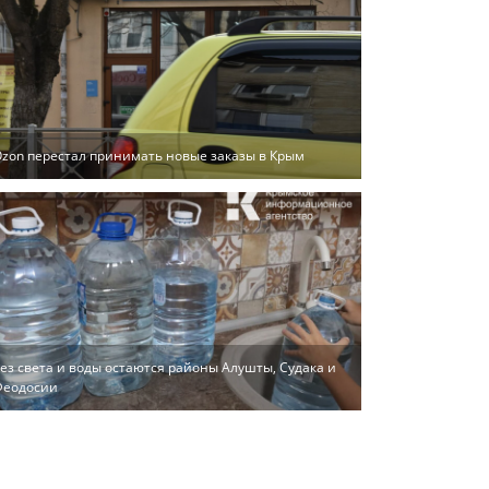
zon перестал принимать новые заказы в Крым
ез света и воды остаются районы Алушты, Судака и
Феодосии