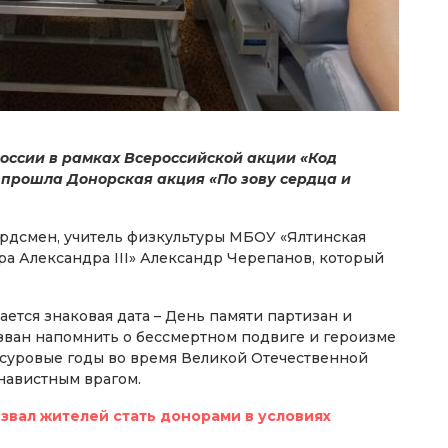
России в рамках Всероссийской акции «Код
е прошла Донорская акция «По зову сердца и
ордсмен, учитель физкультуры МБОУ «Ялтинская
а Александра III» Александр Черепанов, который
ется знаковая дата – День памяти партизан и
ван напомнить о бессмертном подвиге и героизме
в суровые годы во время Великой Отечественной
енавистным врагом.
звал жителей стать донорами в условиях