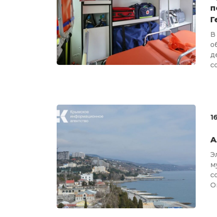
п
Г
В
о
д
со
1
А
Э
м
с
Ог