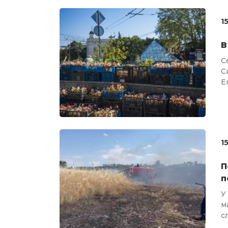
1
В
С
С
Е
1
П
п
У
м
с