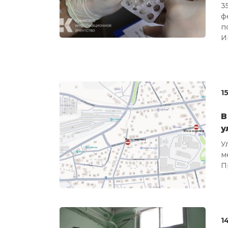
3
ф
п
И
1
В
у
У
м
П
1