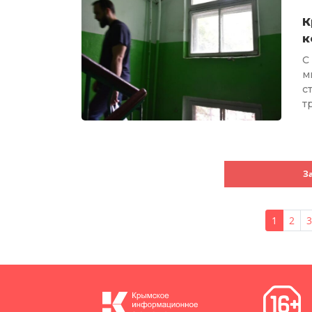
К
к
С
м
с
т
З
1
2
3