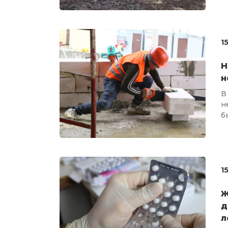
1
Н
н
В
н
б
1
Ж
д
л