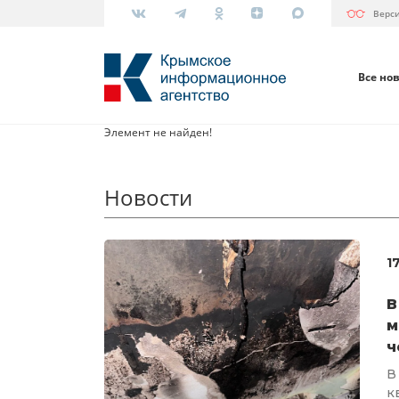
Верс
Все но
Элемент не найден!
Новости
1
В
м
ч
В
к