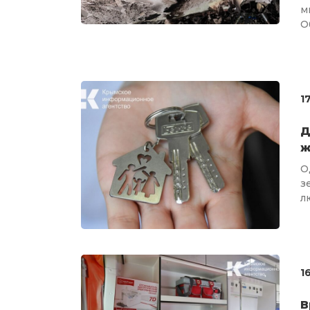
м
Об
1
Д
ж
О
з
л
1
В