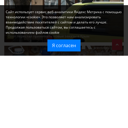
Сайт использует сервис веб-аналитики Яндекс Метрика с помощью
технологии «cookie». Это позволяет нам анализировать
взаимодействие посетителей с сайтом и делать его лучше.
Продолжая пользоваться сайтом, вы соглашаетесь с
использованием файлов cookie
Ozon перестал принимать новые заказы в Крым
Я согласен
Без света и воды остаются районы Алушты, Судака и Феодосии