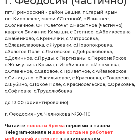
г. Феодосия (частично)
пгт.Приморский - район Башня, г.Старый Крым,
пгт.Кировское, массив"Степной", с.Ближнее,
с.Солнечное, СНТ"Светочь", с.Насыпное (частично),
квартал Ближние Камыши, с.Степное, с.Абрикосовка,
с.Бабенково, с.Кринички, с.Матросовка,
с.Владиславовка, с.Журавки, с.Новопокровка,
с.Золотое Поле, с.Льговское, с.Добролюбовка,
с.Долинное, с.Пруды, с.Партизаны, с.Первомайское,
с.Жемчужина Крыма, с.Изобильное, с.Изюмовка,
с.Отважное, с.Садовое, с.Приветное, с.Айвазовское,
с.Синицыно, с.Васильковое, с.Красновка, с.Токарево,
с.Шубино, с.Яркое Поле, с.Красносельское, с.Ореховка,
с.Софиевка, с.Трудолюбовка
до 13:00 (ориентировочно)
г. Феодосия - ул. Челнокова №58-110
Читайте
новости Крыма
первыми в нашем
Telegram-канале и
даже когда не работает
мобильный интернет
в национальном