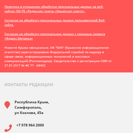
Политика в отношении обработки персональных данных на веб-
сайтах ГБУ РК «Редакция газеты «Крымская газета».
Согласие на обработку персональных данных пользователей Веб-
сайта.
Согласие на обработку персональных данных с помощью сервиса
«Яндекс.Метрика»
Новости Крыма официально. ИА "КИА" (Крымское информационное
агентство)
зарегистрировано Федеральной службой по надзору в
сфере связи, информационных технологий и массовых
коммуникаций (Роскомнадзор). Свидетельство о регистрации СМИ от
27.01.2017 № ФС 77 - 68432.
КОНТАКТЫ РЕДАКЦИИ
Республика Крым,
Симферополь,
ул Козлова, 45а
+7 978 964 2000