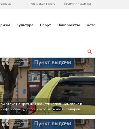
Реклама
|
Крымская газета
Крымский журнал
уризм
Культура
Спорт
Нацпроекты
Фото
ри атаке на крупный логистический комплекс в
имферополе удалось сохранить часть товаров