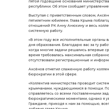
пятой годовщине основания министерств
республики. Об этом сообщает управление
Выступая с приветственным словом, Аксён
пятилетним юбилеем. Глава Крыма поблаг
отношений РК Анну Анюхину и весь колле
системную работу.
«В этом году все исполнительные органы 
дня образования. Благодарю вас за ту рабо
когда многие задачи решались впервые ср
время требовалась максимальная собранно
отсутствовали регистрационные и информ
Аксёнов отметил слаженную работу колле
бюрократии в этой сфере.
«Коллектив министерства проводит систем
крымчанами, нуждающимися в помощи. П
справляетесь со всеми поставленными зада
бюрократическими моментами, однако я ув
Граждане, приходя к нам за помощью, все
добавил глава Крыма.