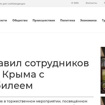
О КИА
Контакты
ия для слабовидящих
вости
Общество
Происшествия
Политика
Экономика
Т
авил сотрудников
 Крыма с
билеем
П
С
тие в торжественном мероприятии, посвящённом