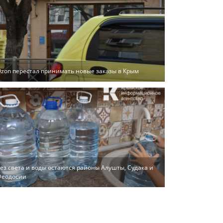
zon перестал принимать новые заказы в Крым
ез света и воды остаются районы Алушты, Судака и
Феодосии