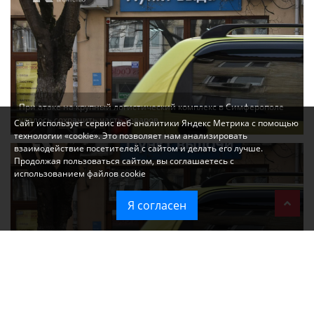
При атаке на крупный логистический комплекс в Симферополе
удалось сохранить часть товаров
Сайт использует сервис веб-аналитики Яндекс Метрика с помощью
технологии «cookie». Это позволяет нам анализировать
взаимодействие посетителей с сайтом и делать его лучше.
Продолжая пользоваться сайтом, вы соглашаетесь с
использованием файлов cookie
Я согласен
Ozon перестал принимать новые заказы в Крым