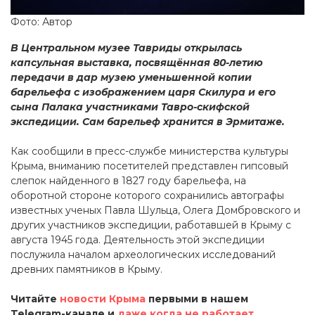
Фото: Автор
В Центральном музее Тавриды открылась
капсульная выставка, посвящённая 80-летию
передачи в дар музею уменьшенной копии
барельефа с изображением царя Скилура и его
сына Палака участниками Тавро-скифской
экспедиции. Сам барельеф хранится в Эрмитаже.
Как сообщили в пресс-службе министерства культуры
Крыма, вниманию посетителей представлен гипсовый
слепок найденного в 1827 году барельефа, на
оборотной стороне которого сохранились автографы
известных ученых Павла Шульца, Олега Домбровского и
других участников экспедиции, работавшей в Крыму с
августа 1945 года. Деятельность этой экспедиции
послужила началом археологических исследований
древних памятников в Крыму.
Читайте
новости Крыма
первыми в нашем
Telegram-канале и
даже когда не работает