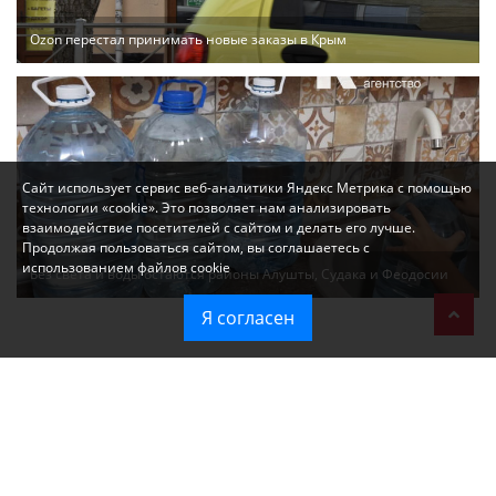
Ozon перестал принимать новые заказы в Крым
Сайт использует сервис веб-аналитики Яндекс Метрика с помощью
технологии «cookie». Это позволяет нам анализировать
взаимодействие посетителей с сайтом и делать его лучше.
Продолжая пользоваться сайтом, вы соглашаетесь с
использованием файлов cookie
Без света и воды остаются районы Алушты, Судака и Феодосии
Я согласен
Политика в отношении обработки персональных данных на веб-
сайтах ГБУ РК «Редакция газеты «Крымская газета».