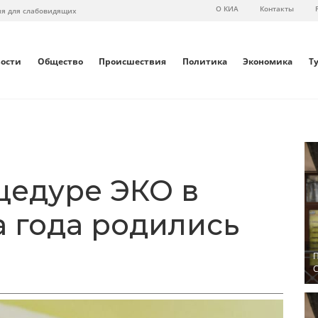
О КИА
Контакты
ия для слабовидящих
вости
Общество
Происшествия
Политика
Экономика
Т
цедуре ЭКО в
а года родились
П
С