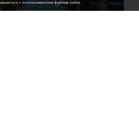
глашаетесь с использованием файлов cookie
 в Симферополе проводятся на пр. Кирова и ул.
нхоз».
ку бегоний на клумбах. Это неприхотливое
будет радовать жителей и гостей Симферополя
олодов.