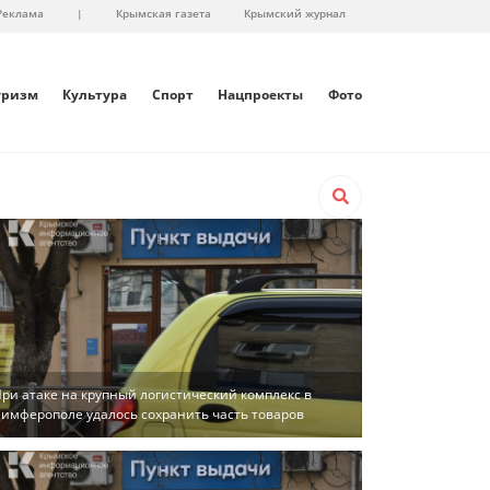
Реклама
|
Крымская газета
Крымский журнал
уризм
Культура
Спорт
Нацпроекты
Фото
ри атаке на крупный логистический комплекс в
имферополе удалось сохранить часть товаров