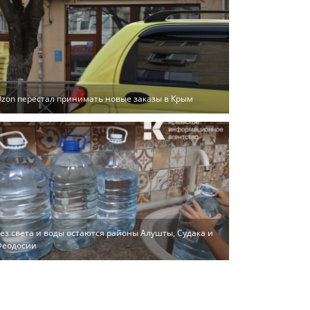
zon перестал принимать новые заказы в Крым
ез света и воды остаются районы Алушты, Судака и
Феодосии