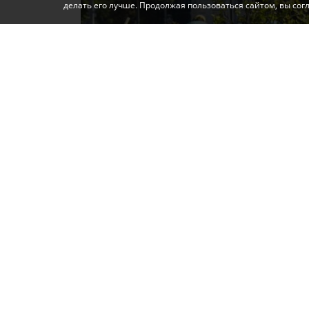
делать его лучше. Продолжая пользоваться сайтом, вы со
Фото: Автор
Сегодня работы по летней высадке цветов
Екатерининской, уточнили в МБУ «Горзеле
Специалисты МБУ «Город» выполняют высад
растение, которое при правильном уходе 
ярким цветением вплоть до наступления х