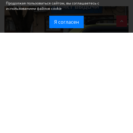
Продолжая пользоваться сайтом, вы соглашаетесь с
использованием файлов cookie
Я согласен
При атаке на крупный логистический комплекс в Симферополе
удалось сохранить часть товаров
Ozon перестал принимать новые заказы в Крым