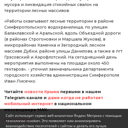
мусора и ликвидация стихийных свалок на
территории лесных массивов.
«Работы охватывают лесные территории в районе
Симферопольского водохранилища, по улицам
Балаклавской и Аральской, вдоль Объездной дороги
(в районах Строгоновки и Маршала Жукова), в
микрорайонах Каменка и Загородный, лесном
массиве Дубки, районе улицы Данилова, а также в пгт
Грэсовский и Аэрофлотский. На сегодняшний день
мероприятия выполнены на площади около 450
гектаров», - уточнил замначальника департамента
городского хозяйства администрации Симферополя
Иван Лисечко.
Читайте
новости Крыма
первыми в нашем
Telegram-канале и
даже когда не работает
мобильный интернет
в национальном
мессенджере MAX.
Сайт использует сервис веб-аналитики Яндекс Метрика с помощью
Новости МирТесен
технологии «cookie». Это позволяет нам анализировать
взаимодействие посетителей с сайтом и делать его лучше.