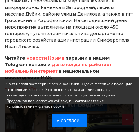
(в районах Строгоновки и Маршала Жукова), в
микрорайонах Каменка и Загородный, лесном
массиве Дубки, районе улицы Данилова, а также в пгт
Грэсовский и Аэрофлотский. На сегодняшний день
мероприятия выполнены на площади около 450
гектаров», - уточнил замначальника департамента
городского хозяйства администрации Симферополя
Иван Лисечко.
Читайте
новости Крыма
первыми в нашем
Telegram-канале и
даже когда не работает
мобильный интернет
в национальном
мессенджере MAX.
Сайт использует сервис веб-аналитики Яндекс Метрика с помощью
Новости МирТесен
технологии «cookie». Это позволяет нам анализировать
взаимодействие посетителей с сайтом и делать его лучше.
Продолжая пользоваться сайтом, вы соглашаетесь с
использованием файлов cookie
Я согласен