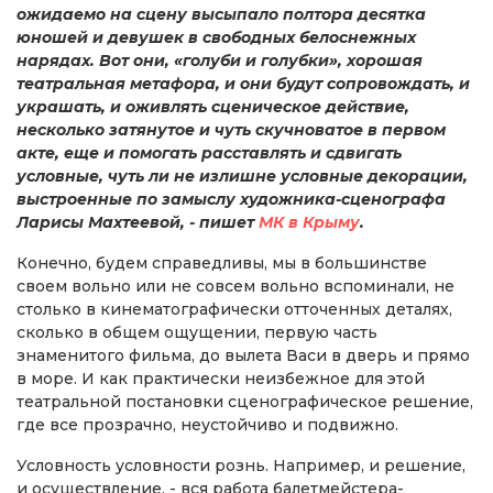
ожидаемо на сцену высыпало полтора десятка
юношей и девушек в свободных белоснежных
нарядах. Вот они, «голуби и голубки», хорошая
театральная метафора, и они будут сопровождать, и
украшать, и оживлять сценическое действие,
несколько затянутое и чуть скучноватое в первом
акте, еще и помогать расставлять и сдвигать
условные, чуть ли не излишне условные декорации,
выстроенные по замыслу художника-сценографа
Ларисы Махтеевой, - пишет
МК в Крыму
.
Конечно, будем справедливы, мы в большинстве
своем вольно или не совсем вольно вспоминали, не
столько в кинематографически отточенных деталях,
сколько в общем ощущении, первую часть
знаменитого фильма, до вылета Васи в дверь и прямо
в море. И как практически неизбежное для этой
театральной постановки сценографическое решение,
где все прозрачно, неустойчиво и подвижно.
Условность условности рознь. Например, и решение,
и осуществление, - вся работа балетмейстера-