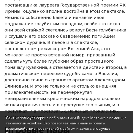
постановщика, лауреата Государственной премии РК
Ирины Гоцуленко вполне достойна в этом спектакле.
Немного собственно балета и ненавязчивое
подражание голубиным повадкам, особенно когда
они всей стайкой слетелись вокруг Васи-голубятника
и слушали его рассказ о безвременно погибшем
сельском дурачке. В пьесе и в спектакле,
поставленном режиссером Евгенией Акс, этот
монолог не просто вставной номер, призванный
сделать чуть более глубоким образ простецкого
поначалу Кузякина, а отзывается в действии втором, в
драматическом переломе судьбы самого Василия,
достаточно точно сыгранного артистом Александром
Блиновым. И это не только и не столько внешняя
привлекательность, не перечеркнутая
невыразительным крестьянским нарядом, сколько
четкая органичность и в проступке «по пьяни», и в
поступках, и в простоватых, но ясных проявлениях
глубокого чувства.
Сайт использует сервис веб-аналитики Яндекс Метрика с помощью
технологии «cookie». Это позволяет нам анализировать
Игровые пары
взаимодействие посетителей с сайтом и делать его лучше.