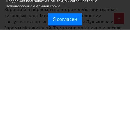
Продолжая пользоваться сайтом, вы соглашаетесь с
использованием файлов cookie
Хороши и в первом, и во втором действии главная
«игровая» пара, Митя и Шура, в исполнении
Я согласен
заслуженных артистов АРК Валерия Лукьянова и
Заремы Меджитовой. То, что они органично и весело
поют, как практически все в спектакле,
неудивительно: солисты музтеатра справлялись с куда
более сложными вокальными партиями и номерами,
чем те, которые были им предложены автором музыки
Андреем Семеновым и текстовиком Сергеем
Плотовым. Дирижеру-постановщику, заслуженному
деятелю искусств РК Эльмире Мухтерем вряд ли
пришлось прикладывать чрезмерные усилия в
реализации этой партитуры. А вот то, что Валерий
Лукьянов, памятный по многочисленным прошлым
работам, сыграл далеко не самую простую и
однозначную драматическую роль, не сбиваясь ни на
простое комикование, ни на механическое
копирование кинематографического прототипа,
заслуживает уважения. Под стать ему и состаренная
усилиями гримеров и костюмеров Зарема Меджитова.