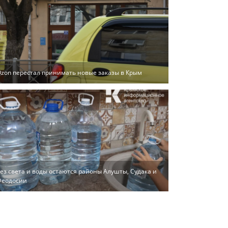
zon перестал принимать новые заказы в Крым
ез света и воды остаются районы Алушты, Судака и
Феодосии