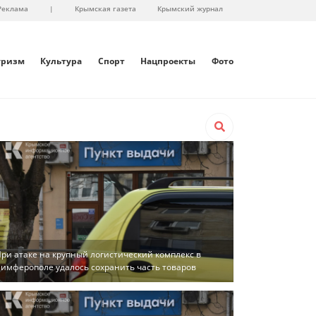
Реклама
|
Крымская газета
Крымский журнал
уризм
Культура
Спорт
Нацпроекты
Фото
ри атаке на крупный логистический комплекс в
имферополе удалось сохранить часть товаров