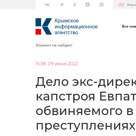
Верс
Все но
Элемент не найден!
15:38, 09 июня 2022
Дело экс-дире
капстроя Евпа
обвиняемого в
преступлениях,