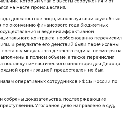
альчик, который упал с высоты сооружения и от
лся на месте происшествия.
0 года должностное лицо, используя свои служебные
я по окончанию финансового года бюджетных
 осуществления и ведения эффективной
иципального контракта, необоснованно перечислил
ям. В результате его действий были перечислены
на поставку модульного детского садика, несмотря на
 выполнены в полном объеме, а также перечислил
 на поставку гимнастического инвентаря для Дворца
одрядной организацией предоставлен не был.
риалам оперативных сотрудников УФСБ России по
ли собраны доказательства, подтверждающие
реступлений. Уголовное дело направлено в суд,