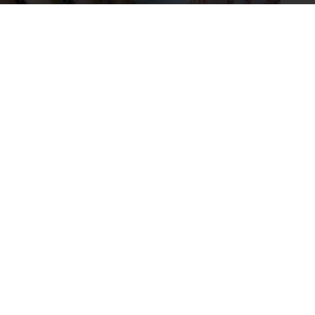
дения признали виновным в публичном
сообщили в пресс-службе управления ФСБ по
м
.
джере Telegram. Он поддерживал диверсионно-
 террористического сообщества. Было возбуждено
рудники ФСБ.