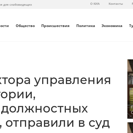
О КИА
Контакты
ия для слабовидящих
вости
Общество
Происшествия
Политика
Экономика
Т
ктора управления
тории,
 должностных
П
С
 отправили в суд