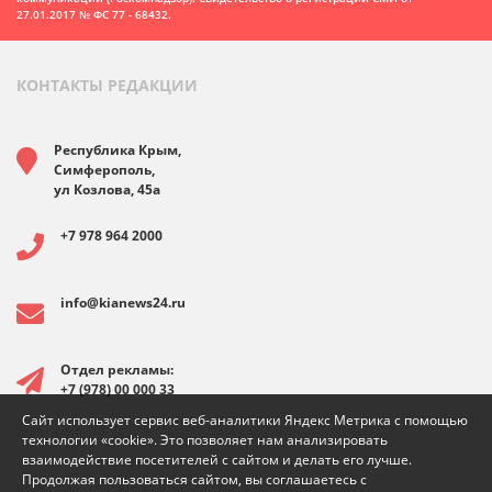
27.01.2017 № ФС 77 - 68432.
КОНТАКТЫ РЕДАКЦИИ
Республика Крым,
Симферополь,
ул Козлова, 45а
+7 978 964 2000
info@kianews24.ru
Отдел рекламы:
+7 (978) 00 000 33
Сайт использует сервис веб-аналитики Яндекс Метрика с помощью
технологии «cookie». Это позволяет нам анализировать
взаимодействие посетителей с сайтом и делать его лучше.
Продолжая пользоваться сайтом, вы соглашаетесь с