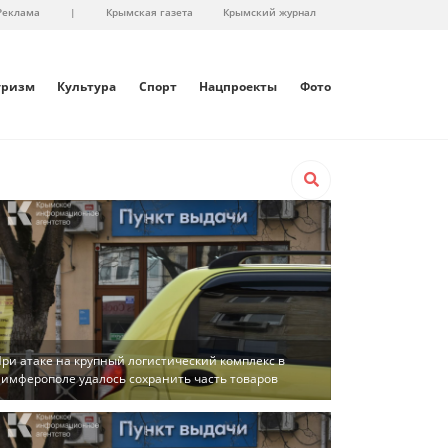
Реклама
|
Крымская газета
Крымский журнал
уризм
Культура
Спорт
Нацпроекты
Фото
ри атаке на крупный логистический комплекс в
имферополе удалось сохранить часть товаров