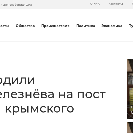
О КИА
Контакты
ия для слабовидящих
вости
Общество
Происшествия
Политика
Экономика
Т
рдили
елезнёва на пост
 крымского
П
С