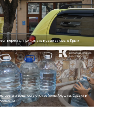
zon перестал принимать новые заказы в Крым
ез света и воды остаются районы Алушты, Судака и
Феодосии