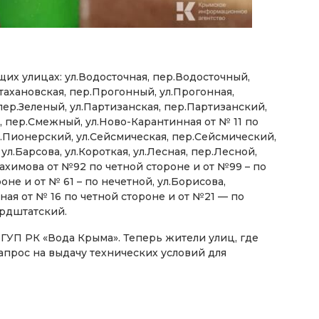
их улицах: ул.Водосточная, пер.Водосточный,
Стахановская, пер.Прогонный, ул.Прогонная,
 пер.Зеленый, ул.Партизанская, пер.Партизанский,
, пер.Смежный, ул.Ново-Карантинная от № 11 по
р.Пионерский, ул.Сейсмическая, пер.Сейсмический,
л.Барсова, ул.Короткая, ул.Лесная, пер.Лесной,
.Нахимова от №92 по четной стороне и от №99 – по
оне и от № 61 – по нечетной, ул.Борисова,
ная от № 16 по четной стороне и от №21 — по
ордштатский.
УП РК «Вода Крыма». Теперь жители улиц, где
запрос на выдачу технических условий для