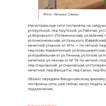
Фото: Наталья Сомова
Магистральные сети построены на следующ
ул.Крупской, пер.Крупской, ул.Рабочая, ул.
ул.Воровского (Потемкинская), ул.Зеленая,
ул.Комсомольская, ул.Урицкого (Еврейская)
нечетной стороне, от №14 — по четной, пе
пер.Ново-Карантинный, ул.Большевитская, у
ул.Корабельная от ул.Ленина, ул.Гоголя, ул
нечетной, ул.Чехова от № 76 по четной стор
пер.Очаковский, ул.Очаковская, ул.Попереч
нечетной, пер.Ванцетти, пер.Сакко, пер.Ф
Объект передали Феодосийскому филиалу Г
построены сети, уже сейчас могут подать 
подключения.
Новости МирТесен