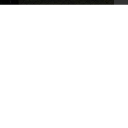
ычайной пожарной опасностью и усилением
зникновения возгораний сухой растительности и их
общили в ГУ МЧС России по Крыму.
резвычайная пожарная опасность