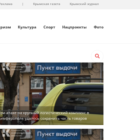
Реклама
|
Крымская газета
Крымский журнал
уризм
Культура
Спорт
Нацпроекты
Фото
ри атаке на крупный логистический комплекс в
имферополе удалось сохранить часть товаров