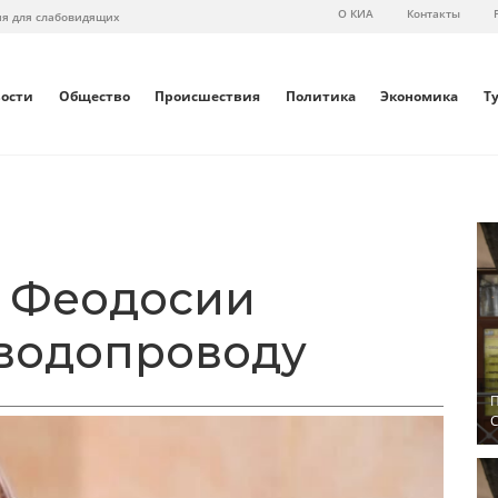
О КИА
Контакты
ия для слабовидящих
вости
Общество
Происшествия
Политика
Экономика
Т
в Феодосии
водопроводу
П
С