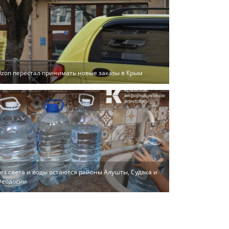
zon перестал принимать новые заказы в Крым
ез света и воды остаются районы Алушты, Судака и
Феодосии