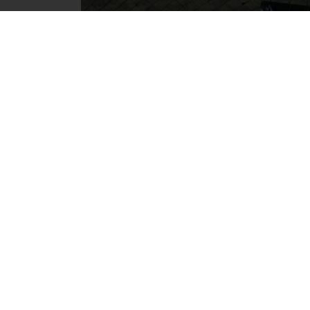
Фото: Автор
Они связаны с аномальной жарой, чрезв
северо-восточного ветра до 15-20 м/с.
В связи с этим возрастает вероятность во
распространения на большие площади, со
ЧИТАЙТЕ ТАКЖЕ:
В Крыму сохраняется ч