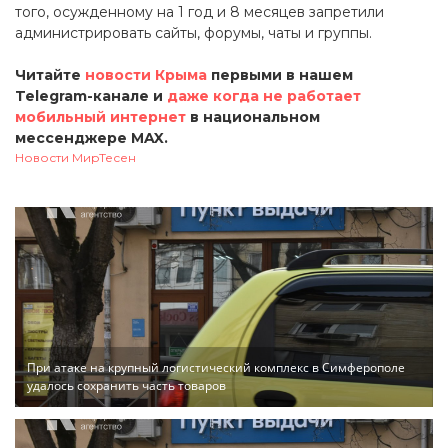
того, осужденному на 1 год и 8 месяцев запретили
администрировать сайты, форумы, чаты и группы.
Читайте
новости Крыма
первыми в нашем
Telegram-канале и
даже когда не работает
мобильный интернет
в национальном
мессенджере MAX.
Новости МирТесен
При атаке на крупный логистический комплекс в Симферополе
удалось сохранить часть товаров