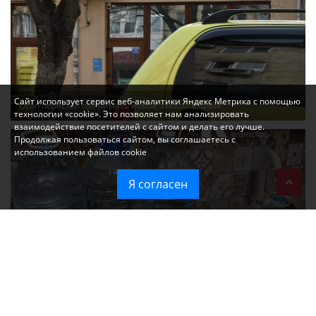
Сайт использует сервис веб-аналитики Яндекс Метрика с помощью
Ozon перестал принимать новые заказы в Крым
технологии «cookie». Это позволяет нам анализировать
взаимодействие посетителей с сайтом и делать его лучше.
Продолжая пользоваться сайтом, вы соглашаетесь с
использованием файлов cookie
Я согласен
Без света и воды остаются районы Алушты, Судака и Феодосии