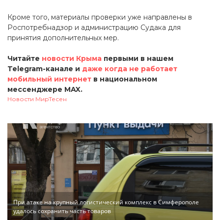
Кроме того, материалы проверки уже направлены в
Роспотребнадзор и администрацию Судака для
принятия дополнительных мер.
Читайте
новости Крыма
первыми в нашем
Telegram-канале и
даже когда не работает
мобильный интернет
в национальном
мессенджере MAX.
Новости МирТесен
При атаке на крупный логистический комплекс в Симферополе
удалось сохранить часть товаров