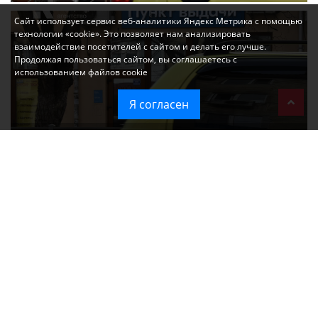
Сайт использует сервис веб-аналитики Яндекс Метрика с помощью
технологии «cookie». Это позволяет нам анализировать
взаимодействие посетителей с сайтом и делать его лучше.
Продолжая пользоваться сайтом, вы соглашаетесь с
использованием файлов cookie
Я согласен
Ozon перестал принимать новые заказы в Крым
Без света и воды остаются районы Алушты, Судака и Феодосии