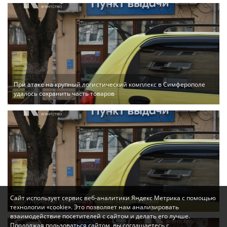
При атаке на крупный логистический комплекс в Симферополе
удалось сохранить часть товаров
Сайт использует сервис веб-аналитики Яндекс Метрика с помощью
Ozon перестал принимать новые заказы в Крым
технологии «cookie». Это позволяет нам анализировать
взаимодействие посетителей с сайтом и делать его лучше.
Продолжая пользоваться сайтом, вы соглашаетесь с