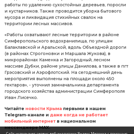
работы по удалению сухостойных деревьев, поросли
и кустарников. Также проводится уборка бытового
мусора и ликвидация стихийных свалок на
территории лесных массивов.
«Работы охватывают лесные территории в районе
Симферопольского водохранилища, по улицам
Балаклавской и Аральской, вдоль Объездной дороги
(в районах Строгоновки и Маршала Жукова), в
микрорайонах Каменка и Загородный, лесном
массиве Дубки, районе улицы Данилова, а также в пгт
Грэсовский и Аэрофлотский. На сегодняшний день
мероприятия выполнены на площади около 450
гектаров», - уточнил замначальника департамента
городского хозяйства администрации Симферополя
Иван Лисечко.
Читайте
новости Крыма
первыми в нашем
Telegram-канале и
даже когда не работает
мобильный интернет
в национальном
мессенджере MAX.
Сайт использует сервис веб-аналитики Яндекс Метрика с помощью