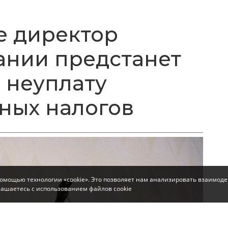
е директор
ании предстанет
 неуплату
ных налогов
помощью технологии «cookie». Это позволяет нам анализировать взаимоде
глашаетесь с использованием файлов cookie