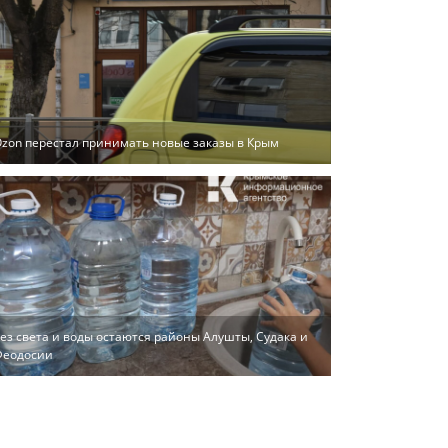
zon перестал принимать новые заказы в Крым
ез света и воды остаются районы Алушты, Судака и
Феодосии