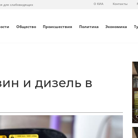
О КИА
Контакты
ия для слабовидящих
вости
Общество
Происшествия
Политика
Экономика
Т
зин и дизель в
П
С