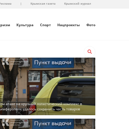
Реклама
|
Крымская газета
Крымский журнал
уризм
Культура
Спорт
Нацпроекты
Фото
ри атаке на крупный логистический комплекс в
имферополе удалось сохранить часть товаров