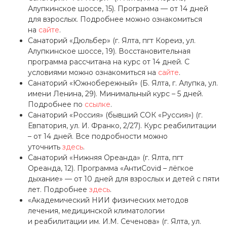
Алупкинское шоссе, 15). Программа — от 14 дней
для взрослых. Подробнее можно ознакомиться
на
сайте
.
Санаторий «Дюльбер» (г. Ялта, пгт Кореиз, ул.
Алупкинское шоссе, 19). Восстановительная
программа рассчитана на курс от 14 дней. С
условиями можно ознакомиться на
сайте
.
Санаторий «Южнобережный» (Б. Ялта, г. Алупка, ул.
имени Ленина, 29). Минимальный курс – 5 дней.
Подробнее по
ссылке
.
Санаторий «Россия» (бывший СОК «Руссия») (г.
Евпатория, ул. И. Франко, 2/27). Курс реабилитации
– от 14 дней. Все подробности можно
уточнить
здесь
.
Санаторий «Нижняя Ореанда» (г. Ялта, пгт
Ореанда, 12). Программа «АнтиCovid – лёгкое
дыхание» — от 10 дней для взрослых и детей с пяти
лет. Подробнее
здесь
.
«Академический НИИ физических методов
лечения, медицинской климатологии
и реабилитации им. И.М. Сеченова» (г. Ялта, ул.