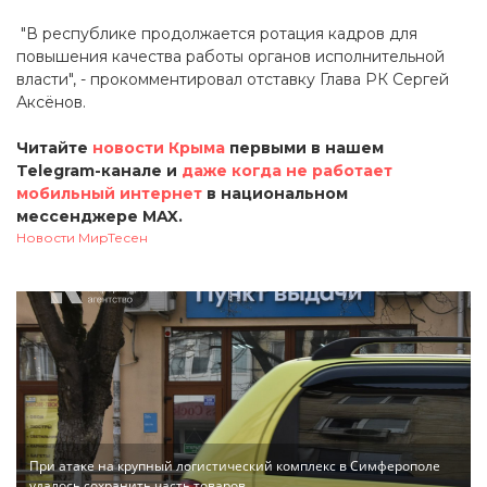
"В республике продолжается ротация кадров для
повышения качества работы органов исполнительной
власти", - прокомментировал отставку Глава РК Сергей
Аксёнов.
Читайте
новости Крыма
первыми в нашем
Telegram-канале и
даже когда не работает
мобильный интернет
в национальном
мессенджере MAX.
Новости МирТесен
При атаке на крупный логистический комплекс в Симферополе
удалось сохранить часть товаров