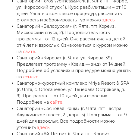
Санаторий Foros Wellness&Park (г. Ялта, пгт Форос,
ул. Форосский спуск 1). Курс реабилитации – от 10
дней. Узнать о комплексе процедур, рассчитать
стоимость и забронировать тур можно
здесь
.
Санаторий «Белоруссия» (г. Ялта, пгт Кореиз,
Мисхорский спуск, 2). Продолжительность
программы – от 12 дней. Она рассчитана на детей
от 4 лет и взрослых. Ознакомиться с курсом можно
на
сайте
.
Санаторий «Кирова» (г. Ялта, ул. Кирова, 39).
Предлагает программу «Ковид — энд» от 14 дней.
Подробнее об условиях и процедуре можно узнать
по
ссылке
.
Санаторно-курортный комплекс Mriya Resort & SPA
(г. Ялта, с. Оползневое, ул. Генерала Острякова, д.
9). Программа — от 10 дней для взрослых.
Подробнее на
сайте
.
Санаторий «Сосновая Роща» (г. Ялта, пгт Гаспра,
Алупкинское шоссе, 21, корп. 5). Программа — от 9
дней для взрослых. Все подробности можно
уточнить
здесь
.
Санаторий «Ай-Петри» (г. Ялта, пгт Кореиз,