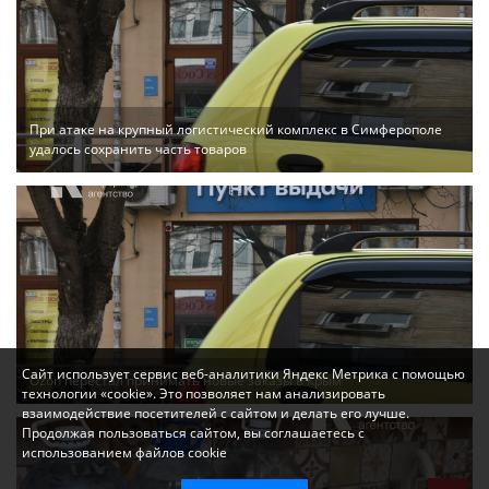
При атаке на крупный логистический комплекс в Симферополе
удалось сохранить часть товаров
Сайт использует сервис веб-аналитики Яндекс Метрика с помощью
Ozon перестал принимать новые заказы в Крым
технологии «cookie». Это позволяет нам анализировать
взаимодействие посетителей с сайтом и делать его лучше.
Продолжая пользоваться сайтом, вы соглашаетесь с
использованием файлов cookie