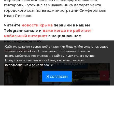
гектаров», - уточнил замначальника департамента
городского хозяйства администрации Симферополя
Иван Лисечко.
Читайте
новости Крыма
первыми в нашем
Telegram-канале и
даже когда не работает
мобильный интернет
в национальном
мессенджере MAX.
Сайт использует сервис веб-аналитики Яндекс Метрика с помощью
Новости МирТесен
технологии «cookie». Это позволяет нам анализировать
взаимодействие посетителей с сайтом и делать его лучше.
Продолжая пользоваться сайтом, вы соглашаетесь с
использованием файлов cookie
Я согласен
При атаке на крупный логистический комплекс в Симферополе
удалось сохранить часть товаров