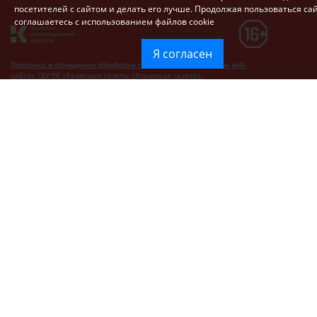
посетителей с сайтом и делать его лучше. Продолжая пользоваться са
соглашаетесь с использованием файлов cookie
Я согласен
Политика в отношении обработки персональных данных на веб-
сайтах ГБУ РК «Редакция газеты «Крымская газета».
Согласие на обработку персональных данных пользователей Веб-
сайта.
Согласие на обработку персональных данных с помощью сервиса
«Яндекс.Метрика»
Новости Крыма официально. ИА "КИА" (Крымское информационное
агентство)
зарегистрировано Федеральной службой по надзору в
сфере связи, информационных технологий и массовых
коммуникаций (Роскомнадзор). Свидетельство о регистрации СМИ от
27.01.2017 № ФС 77 - 68432.
КОНТАКТЫ РЕДАКЦИИ
Республика Крым,
Симферополь,