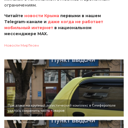
ограничениям.
Читайте
новости Крыма
первыми в нашем
Telegram-канале и
даже когда не работает
мобильный интернет
в национальном
мессенджере MAX.
Новости МирТесен
При атаке на крупный логистический комплекс в Симферополе
удалось сохранить часть товаров