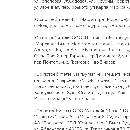
ул.Тополевая, ул.Садовая, ул.Лизурный берет,
ул.Заречная, пер.Горького, ул.Карла Маркса - 
Юр.потребители: ГП "Массандра"(Морское), 
с.Междуречье Быт: с.Междуречье, с.Ворон - д
Юр.потребители: ООО "Пансионат Металлург"
(Морское). Быт: с.Морское: ул. Марема Марты
Акима, ул. Кадыр Амет Мухтара, ул. Ленина, у
Озен-Бою 2, пер.Горный, пер.Громовский, ул. 
пер.Почтопый, с. Громовка - до 3 часов;
Юр.потребители: СП "Бугаз": ЧП Решетников 
пансионат "Барселона", ТОК "Горизонт". Быт: г.
Пограничников, д 8-24 (чет.),ул. Нахимова д. 6 - 
Консульская д.18; кв.Юго-Западный, ул. Айвазов
Истрашкина, д.23 - до 3 часов;
Юр.потребители: ООО "Автолайн", база " ТО
"Славутич", пром.база "Санаторий "Судак”, пр
АО “Прогресс", СПД "Сейтхалилов". Быт: г.Суда
ул. Яблоневая д.46-136, ул. Тополинная д.30-5