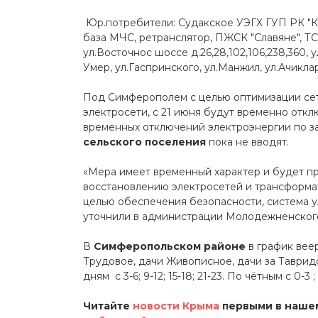
Юр.потребители: Судакское УЭГХ ГУП РК "Кр
база МЧС, ретранслятор, ПЖСК "Славяне", ТСН
ул.Восточнос шоссе д.26,28,102,106,238,360, 
Умер, ул.Гаспринского, ул.Манжил, ул.Ачиклар,
Под Симферополем с целью оптимизации сет
электросети, с 21 июня будут временно откл
временных отключений электроэнергии по 
сельского поселения
пока не вводят.
«Мера имеет временный характер и будет п
восстановлению электросетей и трансформа
целью обеспечения безопасности, система 
уточнили в администрации Молодежненского
В
Симферопольском районе
в график вее
Трудовое, дачи Живописное, дачи за Таврид
дням с 3-6; 9-12; 15-18; 21-23. По чётным с 0-3 ; 6
Читайте
новости Крыма
первыми в нашем