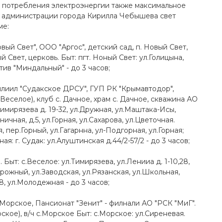
 потребления электроэнергии также максимальное
ы администрации города Кирилла Чебышева свет
ме:
й Свет", ООО "Аргос", детский сад, п. Новый Свет,
 Свет, церковь. Быт: пгт. Ноный Свет: ул.Голицына,
ив "Миндальный" - до 3 часов;
лиил "Судакское ДРСУ", ГУП РК "Крымавтодор",
(Веселое), клуб с. Дачное, храм с. Дачное, скважина АО
 Тимирязева д. 19-32, ул.Дружная, ул.Маштака-Исы,
чная, д.5, ул.Горная, ул.Сахарова, ул.Цветочная.
, пер.Горный, ул.Гагарнна, ул-Подгорная, ул.Горная;
ая: г. Судак: ул.Алуштинская д.44/2-57/2 - до 3 часов;
Быт: с.Веселое: ул.Тимирязева, ул.Ленииа д. 1-10,28,
орожный, ул.Заводская, ул.Рязанская, ул.Школьная,
8, ул.Молодежная - до 3 часов;
Морское, Пансионат "Зенит" - филнали АО "РСК "МиГ".
кое), в/ч с.Морское Быт: с.Морское: ул.Сиреневая.