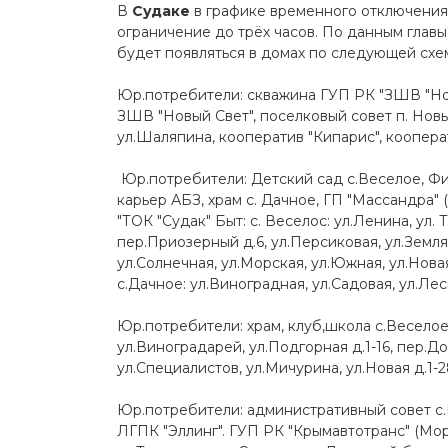
В
Судаке
в графике временного отключения
ограничение до трёх часов. По данным глав
будет появляться в домах по следующей схе
Юр.потребители: скважина ГУП РК "ЗШВ "Новы
ЗШВ "Новый Свет", поселковый совет п. Новый
ул.Шаляпина, кооператив "Кипарис", кооперат
Юр.потребители: Детский сад с.Веселое, Фи
карьер АБЗ, храм с. Дачное, ГП "Массандра" 
"ТОК "Судак" Быт: с. Веселос: ул.Ленина, ул.
пер.Приозерный д.6, ул.Персиковая, ул.Земляни
ул.Солнечная, ул.Морская, ул.Южная, ул.Новая
с.Дачное: ул.Виноградная, ул.Садовая, ул.Лесн
Юр.потребители: храм, клуб,школа с.Веселое. 
ул.Виноградарей, ул.Подгорная д.1-16, пер.Д
ул.Специалистов, ул.Мичурина, ул.Новая д.1-2
Юр.потребители: административный совет с.
ЛГПК "Эллинг". ГУП РК "Крымавтотранс" (Морс