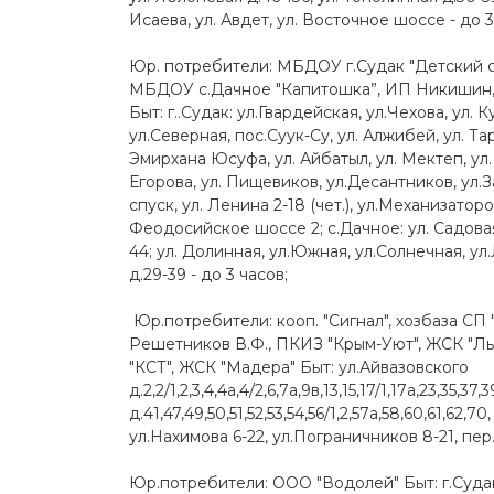
Исаева, ул. Авдет, ул. Восточное шоссе - до 3
Юр. потребители: МБДОУ г.Судак "Детский 
МБДОУ с.Дачное "Капитошка”, ИП Никишин, ав
Быт: г..Судак: ул.Гвардейская, ул.Чехова, ул.
ул.Северная, пос.Суук-Су, ул. Алжибей, ул. Та
Эмирхана Юсуфа, ул. Айбатыл, ул. Мектеп, ул.
Егорова, ул. Пищевиков, ул.Десантников, ул
спуск, ул. Ленина 2-18 (чет.), ул.Механизаторов
Феодосийское шоссе 2; с.Дачное: ул. Садовая д.
44; ул. Долинная, ул.Южная, ул.Солнечная, ул.Л
д.29-39 - до 3 часов;
Юр.потребители: кооп. "Сигнал", хозбаза СП 
Решетников В.Ф., ПКИЗ "Крым-Уют", ЖСК "Льв
"КСТ", ЖСК "Мадера" Быт: ул.Айвазовского
д.2,2/1,2,3,4,4а,4/2,6,7а,9в,13,15,17/1,17а,23,35,
д.41,47,49,50,51,52,53,54,56/1,2,57а,58,60,61,62,
ул.Нахимова 6-22, ул.Пограничников 8-21, пер
Юр.потребители: ООО "Водолей" Быт: г.Судак: 