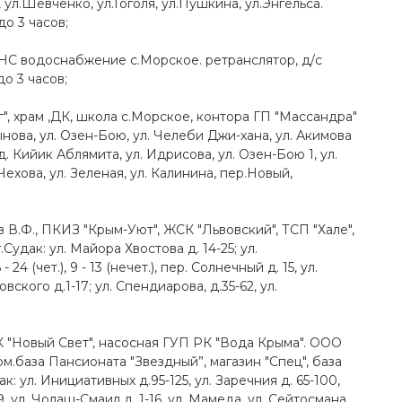
 ул.Шевченко, ул.Гоголя, ул.Пушкина, ул.Энгельса.
до 3 часов;
НС водоснабжение с.Морское. ретранслятор, д/с
о 3 часов;
, храм ,ДК, школа с.Морское, контора ГП "Массандра"
нова, ул. Озен-Бою, ул. Челеби Джи-хана, ул. Акимова
д. Кийик Аблямита, ул. Идрисова, ул. Озен-Бою 1, ул.
Чехова, ул. Зеленая, ул. Калинина, пер.Новый,
В.Ф., ПКИЗ "Крым-Уют", ЖСК "Львовский", ТСП "Хале",
Судак: ул. Майора Хвостова д. 14-25; ул.
24 (чет.), 9 - 13 (нечет.), пер. Солнечный д. 15, ул.
ского д.1-17; ул. Спендиарова, д.35-62, ул.
К "Новый Свет", насосная ГУП РК "Вода Крыма". ООО
ом.база Пансионата "Звездный”, магазин "Спец", база
к: ул. Инициативных д.95-125, ул. Заречния д. 65-100,
9, ул. Чолаш-Смаил д. 1-16, ул. Мамеда, ул. Сейтосмана