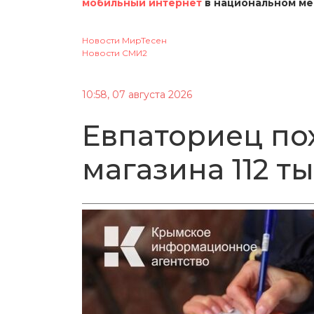
мобильный интернет
в национальном м
Новости МирТесен
Новости СМИ2
10:58, 07 августа 2026
Евпаториец по
магазина 112 т