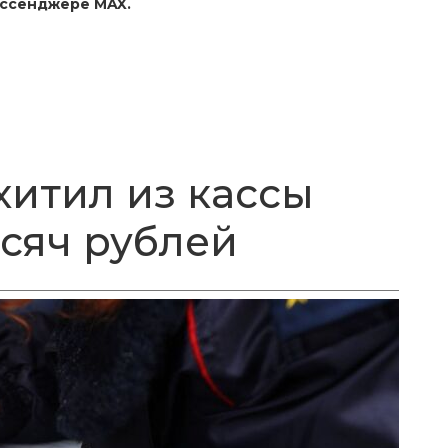
ессенджере MAX.
хитил из кассы
ысяч рублей