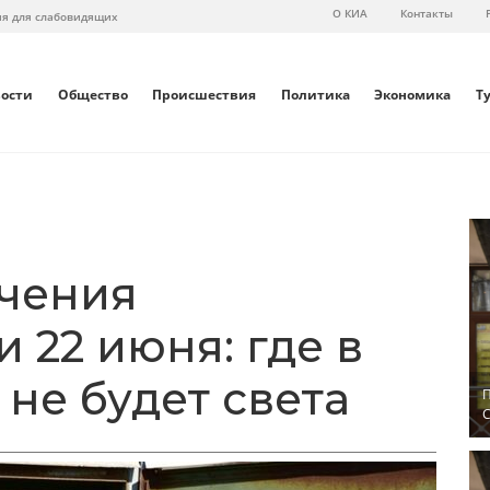
О КИА
Контакты
ия для слабовидящих
вости
Общество
Происшествия
Политика
Экономика
Т
чения
 22 июня: где в
не будет света
П
С