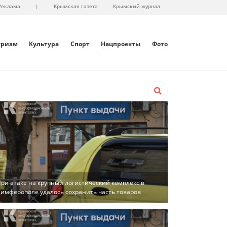
Реклама
|
Крымская газета
Крымский журнал
уризм
Культура
Спорт
Нацпроекты
Фото
ри атаке на крупный логистический комплекс в
имферополе удалось сохранить часть товаров