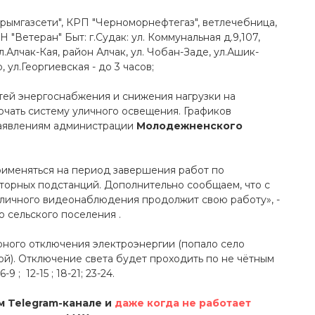
ымгазсети", КРП "Черноморнефтегаз", ветлечебница,
 "Ветеран" Быт: г.Судак: ул. Коммунальная д.9,107,
ул.Алчак-Кая, район Алчак, ул. Чобан-Заде, ул.Ашик-
 ул.Георгиевская - до 3 часов;
ей энергоснабжения и снижения нагрузки на
ючать систему уличного освещения. Графиков
заявлениям администрации
Молодежненского
рименяться на период завершения работ по
торных подстанций. Дополнительно сообщаем, что с
уличного видеонаблюдения продолжит свою работу», -
 сельского поселения .
рного отключения электроэнергии (попало село
ой). Отключение света будет проходить по не чётным
-9 ; 12-15 ; 18-21; 23-24.
 Telegram-канале и
даже когда не работает