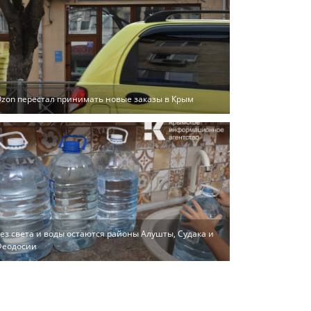
zon перестал принимать новые заказы в Крым
ез света и воды остаются районы Алушты, Судака и
Феодосии