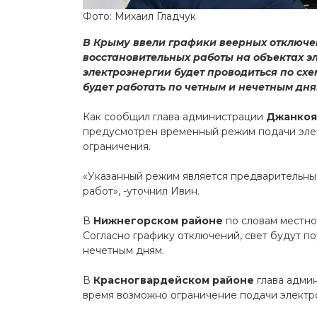
Фото: Михаил Гладчук
В Крыму ввели графики веерных отключен
восстановительных работы на объектах э
электроэнергии будет проводиться по схем
будет работать по четным и нечетным дня
Как сообщил глава администрации
Джанко
предусмотрен временный режим подачи элект
ограничения.
«Указанный режим является предварительным
работ», -уточнил Ивин.
В
Нижнегорском районе
по словам местно
Согласно графику отключений, свет будут по
нечетным дням.
В
Красногвардейском районе
глава админ
время возможно ограничение подачи электро