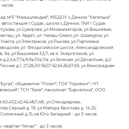
 часов;
сад №3 "Малышляндия", МБДОУ с.Дачное "Капелька".
тостанция г.Судак, школа с.Дачное, ГАИ г.Судак.
 Кутузова, ул.Суворова, ул.Механизаторов, ул.Вишневая,
ракташ, ул. Авдет, ул. Чалаш-Смаил, ул. Шахмурза, ул.
 Умюта, ул.Электриков, ул.Рыкова, ул.Партизана
.Заводская, ул. Феодосийское шоссе, Александровский
, 9а, ул.Вишневая 3,5,7, кв-л. Энергетиков, ул.
2,4,6,7,7а,9,9а,10а,11а; ул.Зеленая; ул.Десантная, д.2-
есная д.1, 27,28,30-56,57-62,64,65,67,69, ул.Виноградная
"Бугаз", общежитие "Полет", ТОК "Горизонт", ЧП
овский", ТСН "Хале", пансионат "Барселона", ООО
37,39,40,41/2,42,46,48/1,48, ул.Спендиарова,
70, пер.Серный д. 19, ул.Майора Хвостова д. 14-25,
.Солнечный д.15, кв.Юго-Западный - до 3 часов;
квартал "Алчак" - до 3 часов;