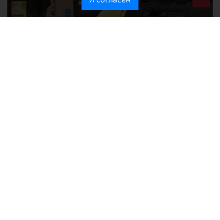
Ozon перестал принимать новые заказы в Крым
Без света и воды остаются районы Алушты, Судака и Феодосии