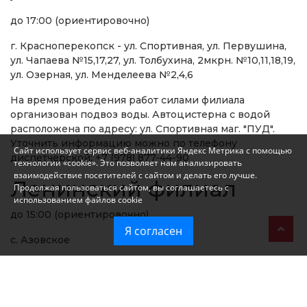
до 17:00 (ориентировочно)
г. Красноперекопск - ул. Спортивная, ул. Первушина,
ул. Чапаева №15,17,27, ул. Толбухина, 2мкрн. №10,11,18,19,
ул. Озерная, ул. Менделеева №2,4,6
На время проведения работ силами филиала
организован подвоз воды. Автоцистерна с водой
расположена по адресу: ул. Спортивная маг. "ПУД".
Уточнить информацию можно по телефону
Сайт использует сервис веб-аналитики Яндекс Метрика с помощью
диспетчерской: +7 (978) 877-44-90
технологии «cookie». Это позволяет нам анализировать
взаимодействие посетителей с сайтом и делать его лучше.
Ленинский филиал
Продолжая пользоваться сайтом, вы соглашаетесь с
использованием файлов cookie
до 15:00 (ориентировочно)
Я согласен
с. Азовское
Феодосийский филиал
авария на сетях "Крымэнерго"