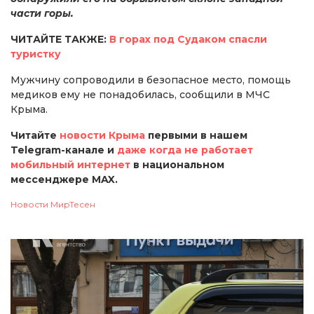
части горы.
ЧИТАЙТЕ ТАКЖЕ:
В горах под Судаком спасли
туристку
Мужчину сопроводили в безопасное место, помощь
медиков ему не понадобилась, сообщили в МЧС
Крыма.
Читайте
новости Крыма
первыми в нашем
Telegram-канале и
даже когда не работает
мобильный интернет
в национальном
мессенджере MAX.
Новости МирТесен