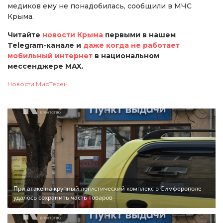
медиков ему не понадобилась, сообщили в МЧС
Крыма.
Читайте
новости Крыма
первыми в нашем
Telegram-канале и
даже когда не работает
мобильный интернет
в национальном
мессенджере MAX.
Новости МирТесен
При атаке на крупный логистический комплекс в Симферополе
удалось сохранить часть товаров