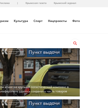
Реклама
|
Крымская газета
Крымский журнал
уризм
Культура
Спорт
Нацпроекты
Фото
ри атаке на крупный логистический комплекс в
имферополе удалось сохранить часть товаров