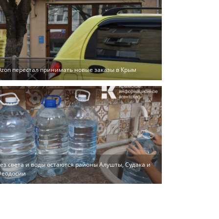
zon перестал принимать новые заказы в Крым
ез света и воды остаются районы Алушты, Судака и
Феодосии