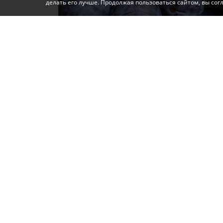
делать его лучше. Продолжая пользоваться сайтом, вы со
Фото: Автор
В крымских садах стартовал сезон уборки
первые сливы и алычу — на сегодняшний д
тонны плодов.