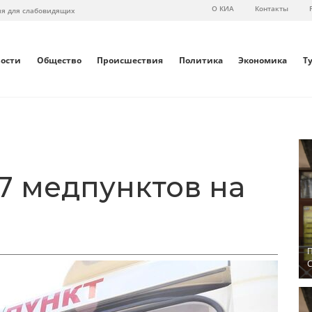
О КИА
Контакты
ия для слабовидящих
вости
Общество
Происшествия
Политика
Экономика
Т
7 медпунктов на
П
С