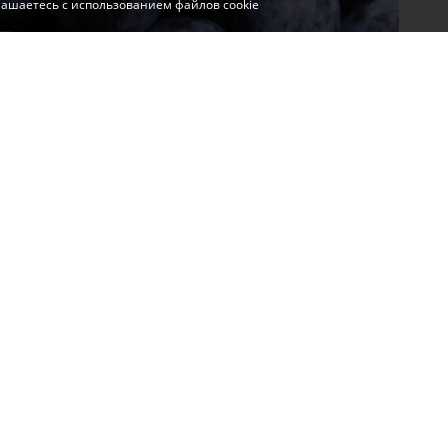
глашаетесь с использованием файлов cookie
 косточковых культур. Аграрии начали собирать
ень в хозяйствах региона уже получили 11,1