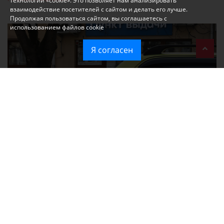
технологии «cookie». Это позволяет нам анализировать
взаимодействие посетителей с сайтом и делать его лучше.
Продолжая пользоваться сайтом, вы соглашаетесь с
использованием файлов cookie
Я согласен
При атаке на крупный логистический комплекс в Симферополе
удалось сохранить часть товаров
Ozon перестал принимать новые заказы в Крым