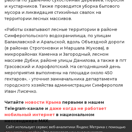
работы по удалению сухостойных деревьев, поросли
и кустарников. Также проводится уборка бытового
мусора и ликвидация стихийных свалок на
территории лесных массивов.
«Работы охватывают лесные территории в районе
Симферопольского водохранилища, по улицам
Балаклавской и Аральской, вдоль Объездной дороги
(в районах Строгоновки и Маршала Жукова), в
микрорайонах Каменка и Загородный, лесном
массиве Дубки, районе улицы Данилова, а также в пгт
Грэсовский и Аэрофлотский. На сегодняшний день
мероприятия выполнены на площади около 450
гектаров», - уточнил замначальника департамента
городского хозяйства администрации Симферополя
Иван Лисечко.
Читайте
новости Крыма
первыми в нашем
Telegram-канале и
даже когда не работает
мобильный интернет
в национальном
мессенджере MAX.
Сайт использует сервис веб-аналитики Яндекс Метрика с помощью
Новости МирТесен