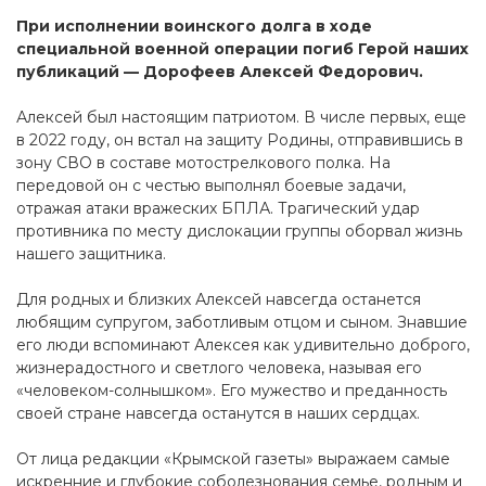
При исполнении воинского долга в ходе
специальной военной операции погиб Герой наших
публикаций — Дорофеев Алексей Федорович.
Алексей был настоящим патриотом. В числе первых, еще
в 2022 году, он встал на защиту Родины, отправившись в
зону СВО в составе мотострелкового полка. На
передовой он с честью выполнял боевые задачи,
отражая атаки вражеских БПЛА. Трагический удар
противника по месту дислокации группы оборвал жизнь
нашего защитника.
Для родных и близких Алексей навсегда останется
любящим супругом, заботливым отцом и сыном. Знавшие
его люди вспоминают Алексея как удивительно доброго,
жизнерадостного и светлого человека, называя его
«человеком-солнышком». Его мужество и преданность
своей стране навсегда останутся в наших сердцах.
От лица редакции «Крымской газеты» выражаем самые
искренние и глубокие соболезнования семье, родным и