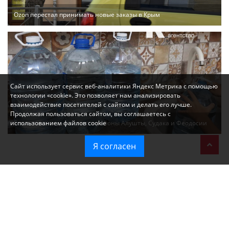
Ozon перестал принимать новые заказы в Крым
Сайт использует сервис веб-аналитики Яндекс Метрика с помощью
технологии «cookie». Это позволяет нам анализировать
взаимодействие посетителей с сайтом и делать его лучше.
Продолжая пользоваться сайтом, вы соглашаетесь с
Без света и воды остаются районы Алушты, Судака и Феодосии
использованием файлов cookie
Я согласен
Политика в отношении обработки персональных данных на веб-
сайтах ГБУ РК «Редакция газеты «Крымская газета».