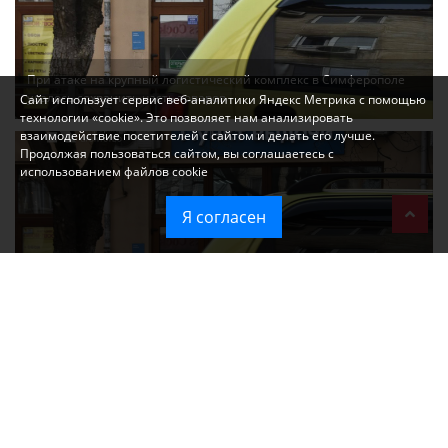
При атаке на крупный логистический комплекс в Симферополе
удалось сохранить часть товаров
Сайт использует сервис веб-аналитики Яндекс Метрика с помощью
технологии «cookie». Это позволяет нам анализировать
взаимодействие посетителей с сайтом и делать его лучше.
Продолжая пользоваться сайтом, вы соглашаетесь с
использованием файлов cookie
Я согласен
Ozon перестал принимать новые заказы в Крым